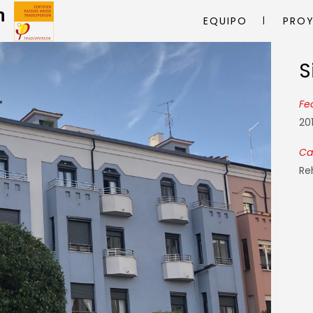
EQUIPO
PRO
S
S
Fe
20
Ca
Re