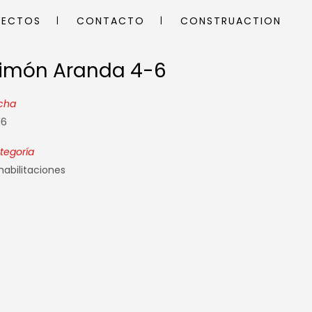
YECTOS
CONTACTO
CONSTRUACTION
imón Aranda 4-6
imón Aranda 4-6
cha
16
tegoría
habilitaciones