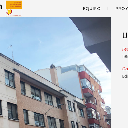
EQUIPO
PRO
U
U
Fe
19
Ca
Edi