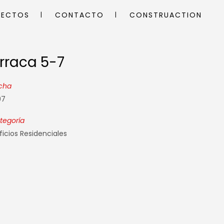
YECTOS
CONTACTO
CONSTRUACTION
rraca 5-7
rraca 5-7
cha
97
tegoría
ficios Residenciales