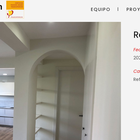
EQUIPO
PRO
R
R
Fe
20
Ca
Re