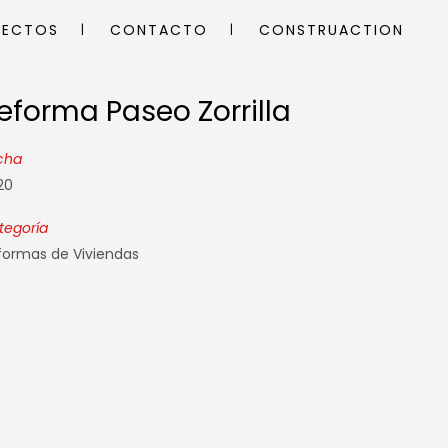
YECTOS
CONTACTO
CONSTRUACTION
eforma Paseo Zorrilla
eforma Paseo Zorrilla
cha
20
tegoría
formas de Viviendas